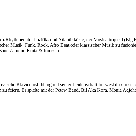
ro-Rhythmen der Pazifik- und Atlantikküste, der Música tropical (Bi
nischer Musik, Funk, Rock, Afro-Beat oder klassischer Musik zu fusio
 Band Amidou Koita & Jorossin.
ssische Klavierausbildung mit seiner Leidenschaft für westafrikanische
u feiern. Er spielte mit der Petaw Band, Bil Aka Kora, Monia Adjohou