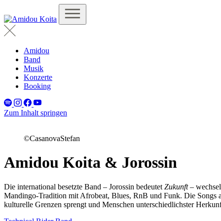
Amidou
Band
Musik
Konzerte
Booking
Zum Inhalt springen
©CasanovaStefan
Amidou Koita & Jorossin
Die international besetzte Band – Jorossin bedeutet
Zukunft
– wechsel
Mandingo-Tradition mit Afrobeat, Blues, RnB und Funk.
Die Songs au
kulturelle Grenzen sprengt und Menschen unterschiedlichster Herkun