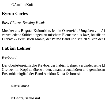
©AmidouKoita
Byron Cortés
Bass Gitarre, Backing Vocals
Musiker aus Bogotá, Kolumbien, lebt in Österreich. Umgeben von Af
verschiedene Stilrichtungen zu mischen: Elemente aus Jazz, brasilia
Diabaté & Percussion Mania, der Petaw Band und seit 2021 von der
Fabian Lehner
Keyboard
Der oberösterreichische Keyboarder Fabian Lehner verbindet seine kla
Grenzen im Kopf zu überwinden, einander zuzuhören und gemeinsam z
Ensemblemitglied der Band Amidou Koita & Jorossin.
©IrisCamaa
©GeorgCizek-Graf